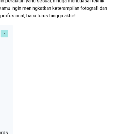
ih peralatan yang sesuai, hingga menguasai teknik
kamu ingin meningkatkan keterampilan fotografi dan
profesional, baca terus hingga akhir!
irds