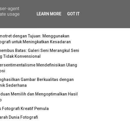
user-agent
rate usage
LEARN MORE
GOT IT
STINGAN POPULER
otret dengan Tujuan: Menggunakan
ografi untuk Meningkatkan Kesadaran
embus Batas: Galeri Seni Merangkul Seni
g Tidak Konvensional
ersentimentalisme Mendefinisikan Ulang
osi
ghasilkan Gambar Berkualitas dengan
nik Sederhana
duan Memilih dan Mengoptimalkan Hasil
o
s Fotografi Kreatif Pemula
arah Dunia Fotografi