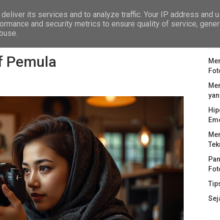
deliver its services and to analyze traffic. Your IP address and 
GRAFI
PERALATAN FOTOGRAFI
TIPS FOTOGRAFI
ormance and security metrics to ensure quality of service, gene
abuse.
PO
if Pemula
Mem
Fot
Men
yan
Hip
Em
Men
Tek
Pan
Fot
Tip
Sej